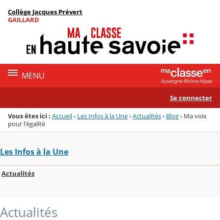
Panneau de gestion des cookies
Collège Jacques Prévert
Menu de la rubrique
Contenu
GAILLARD
MENU
Se connecter
Vous êtes ici :
Accueil
›
Les Infos à la Une
›
Actualités
›
Blog
›
Ma voix
pour l'égalité
Les Infos à la Une
Actualités
Actualités