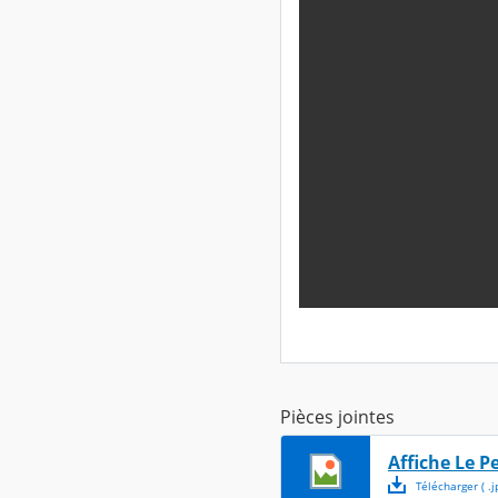
Pièces jointes
Affiche Le P
Télécharger
( .
j