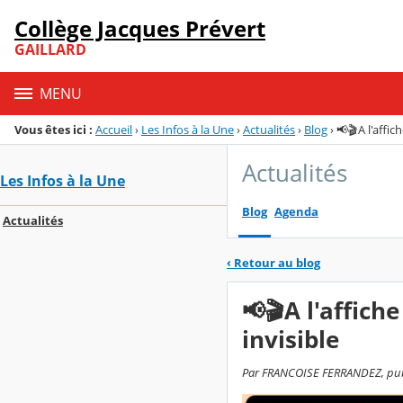
Panneau de gestion des cookies
Collège Jacques Prévert
Menu de la rubrique
Contenu
GAILLARD
MENU
Vous êtes ici :
Accueil
›
Les Infos à la Une
›
Actualités
›
Blog
›
📢🎬A l'affic
Actualités
Les Infos à la Une
Blog
Agenda
Actualités
‹
Retour au blog
📢🎬A l'affich
invisible
Par FRANCOISE FERRANDEZ, publié