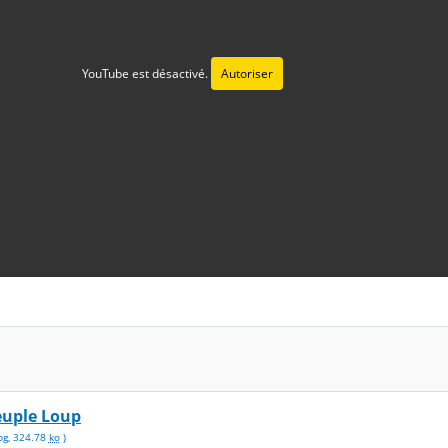
YouTube est désactivé.
Autoriser
euple Loup
pg
,
324.78
ko
)