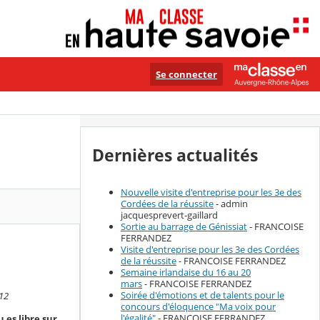
Se connecter
Dernières actualités
Nouvelle visite d'entreprise pour les 3e des
Cordées de la réussite
- admin
jacquesprevert-gaillard
Sortie au barrage de Génissiat
- FRANCOISE
FERRANDEZ
Visite d'entreprise pour les 3e des Cordées
de la réussite
- FRANCOISE FERRANDEZ
Semaine irlandaise du 16 au 20
mars
- FRANCOISE FERRANDEZ
Soirée d'émotions et de talents pour le
:12
concours d'éloquence "Ma voix pour
l'égalité"
- FRANCOISE FERRANDEZ
u es libre sur