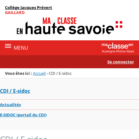
Panneau de gestion des cookies
Collège Jacques Prévert
Menu de la rubrique
Contenu
GAILLARD
MENU
Se connecter
Vous êtes ici :
Accueil
›
CDI / E-sidoc
CDI / E-sidoc
Actualités
E-SIDOC (portail du CDI)