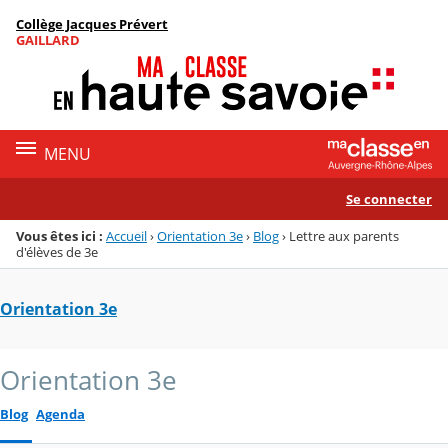
Panneau de gestion des cookies
Collège Jacques Prévert
Menu de la rubrique
Contenu
GAILLARD
MENU
Se connecter
Vous êtes ici :
Accueil
›
Orientation 3e
›
Blog
›
Lettre aux parents
d'élèves de 3e
Orientation 3e
Orientation 3e
Blog
Agenda