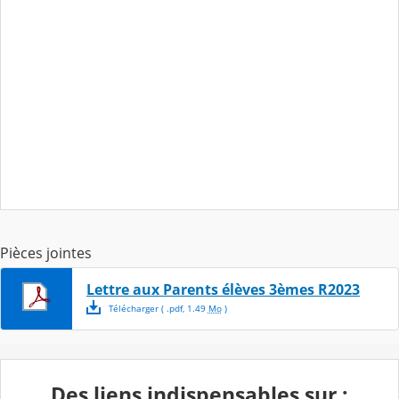
Pièces jointes
Lettre aux Parents élèves 3èmes R2023
Télécharger
( .
pdf
,
1.49
Mo
)
Des liens indispensables sur :