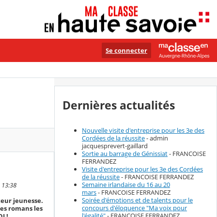
Se connecter
Dernières actualités
Nouvelle visite d'entreprise pour les 3e des
Cordées de la réussite
- admin
jacquesprevert-gaillard
Sortie au barrage de Génissiat
- FRANCOISE
FERRANDEZ
Visite d'entreprise pour les 3e des Cordées
de la réussite
- FRANCOISE FERRANDEZ
Semaine irlandaise du 16 au 20
 13:38
mars
- FRANCOISE FERRANDEZ
Soirée d'émotions et de talents pour le
teur jeunesse.
concours d'éloquence "Ma voix pour
ses romans les
l'égalité"
- FRANCOISE FERRANDEZ
I !