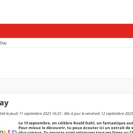
 Day
ay
é le jeudi 11 septembre 2025 16:25 - Mis à jour le vendredi 12 septembre 2025
Le 13 septembre, on célèbre Roald Dahl, un fantastique au
Pour mieux le découvrir, tu peux écouter ici un extrait de 
plus connus. Tu pourras aussi retrouver tous ses livres au CD