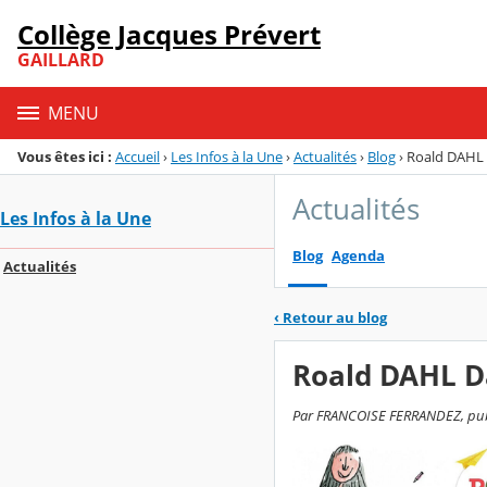
Panneau de gestion des cookies
Collège Jacques Prévert
Menu de la rubrique
Contenu
GAILLARD
MENU
Vous êtes ici :
Accueil
›
Les Infos à la Une
›
Actualités
›
Blog
›
Roald DAHL
Actualités
Les Infos à la Une
Blog
Agenda
Actualités
‹
Retour au blog
Roald DAHL D
Par FRANCOISE FERRANDEZ, publi