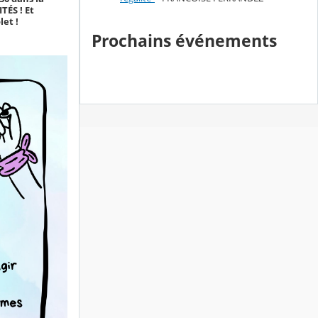
TÉS ! Et
let !
Prochains événements