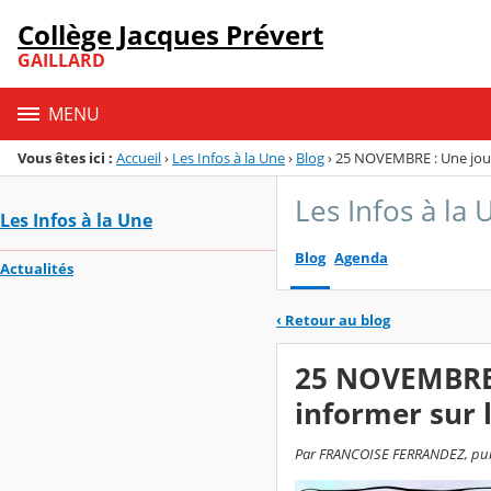
Panneau de gestion des cookies
Collège Jacques Prévert
Menu de la rubrique
Contenu
GAILLARD
MENU
Vous êtes ici :
Accueil
›
Les Infos à la Une
›
Blog
›
25 NOVEMBRE : Une journ
Les Infos à la 
Les Infos à la Une
Blog
Agenda
Actualités
‹
Retour au blog
25 NOVEMBRE :
informer sur 
Par FRANCOISE FERRANDEZ, publi