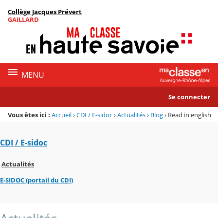
Panneau de gestion des cookies
Collège Jacques Prévert
Menu de la rubrique
Contenu
GAILLARD
MENU
Se connecter
Vous êtes ici :
Accueil
›
CDI / E-sidoc
›
Actualités
›
Blog
›
Read in english
CDI / E-sidoc
Actualités
E-SIDOC (portail du CDI)